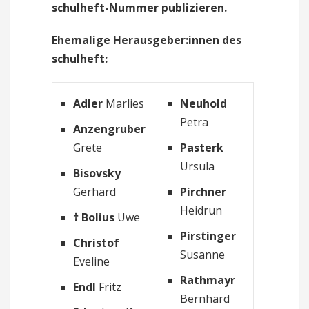
schulheft-Nummer publizieren.
Ehemalige Herausgeber:innen des
schulheft:
Adler
Marlies
Neuhold
Petra
Anzengruber
Grete
Pasterk
Ursula
Bisovsky
Gerhard
Pirchner
Heidrun
† Bolius
Uwe
Pirstinger
Christof
Susanne
Eveline
Rathmayr
Endl
Fritz
Bernhard