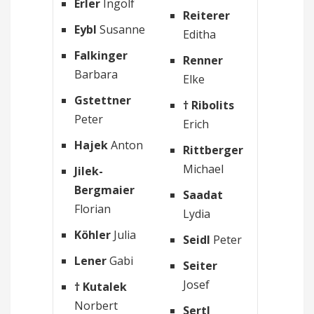
Erler
Ingolf
Reiterer
Eybl
Susanne
Editha
Falkinger
Renner
Barbara
Elke
Gstettner
† Ribolits
Peter
Erich
Hajek
Anton
Rittberger
Michael
Jilek-
Bergmaier
Saadat
Florian
Lydia
Köhler
Julia
Seidl
Peter
Lener
Gabi
Seiter
Josef
† Kutalek
Norbert
Sertl