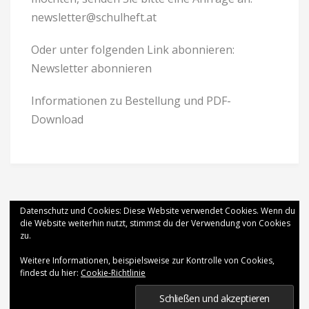
newsletter@schulheft.at
Oder unter folgenden Link abonnieren:
Newsletter abonnieren
Informationen zu Bestellung und PDF-
Download
Datenschutz und Cookies: Diese Website verwendet Cookies. Wenn du
die Website weiterhin nutzt, stimmst du der Verwendung von Cookies
zu.
Weitere Informationen, beispielsweise zur Kontrolle von Cookies,
findest du hier:
Cookie-Richtlinie
2026 Schulheft
.
Donna Theme
powered by
WordPress