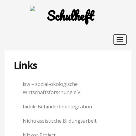
Toggle
navigat
Links
isw – sozial-ökologische
Wirtschaftsforschung e.V.
bidok: Behindertenintegration
Nichtrassistische Bildungsarbeit
Nizkor Project