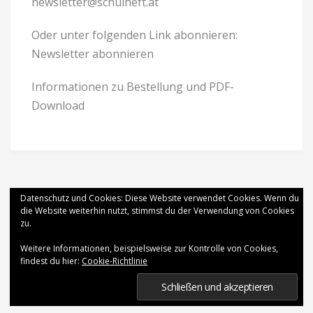
newsletter@schulheft.at
Oder unter folgenden Link abonnieren:
Newsletter abonnieren
Informationen zu Bestellung und PDF-
Download
Datenschutz und Cookies: Diese Website verwendet Cookies. Wenn du
die Website weiterhin nutzt, stimmst du der Verwendung von Cookies
zu.
Weitere Informationen, beispielsweise zur Kontrolle von Cookies,
findest du hier:
Cookie-Richtlinie
2026 Schulheft
.
Donna Theme
powered by
WordPress